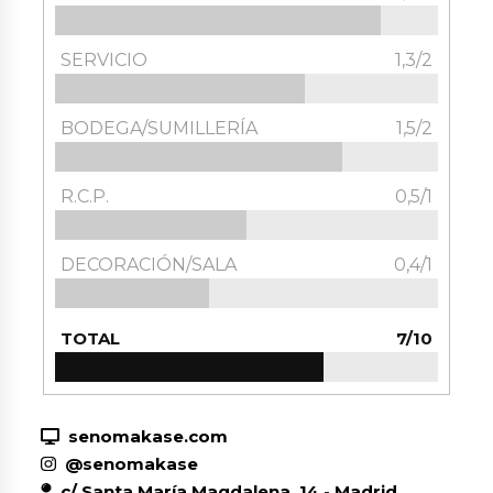
SERVICIO
1,3/2
BODEGA/SUMILLERÍA
1,5/2
R.C.P.
0,5/1
DECORACIÓN/SALA
0,4/1
TOTAL
7/10
senomakase.com
@senomakase
c/ Santa María Magdalena, 14 - Madrid